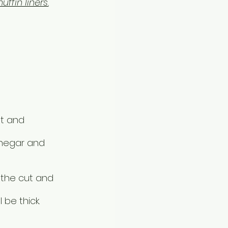
ffin liners.
lt and 
vinegar and 
 the cut and 
 be thick.