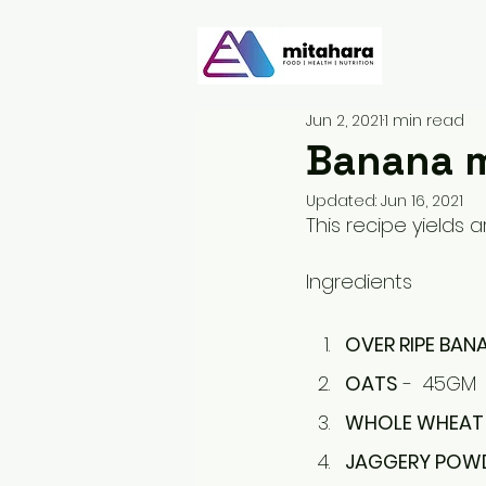
Jun 2, 2021
1 min read
Banana m
Updated:
Jun 16, 2021
This recipe yields 
Ingredients 
OVER RIPE BAN
OATS
 -  45GM
WHOLE WHEAT
JAGGERY POW