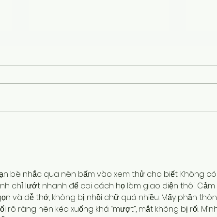
Mastering Diabetes
"Mit
Management with
Nati
Traditional Nepali Foods: A
with
Guide to Blood Sugar
Educ
Control
bạn bè nhắc qua nên bấm vào xem thử cho biết. Không có
ình chỉ lướt nhanh để coi cách họ làm giao diện thôi. Cảm 
 gọn và dễ thở, không bị nhồi chữ quá nhiều. Mấy phần thôn
i rõ ràng nên kéo xuống khá “mượt”, mắt không bị rối. Mình