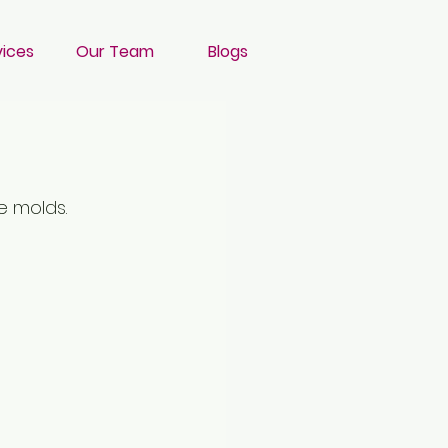
vices
Our Team
Blogs
e molds.