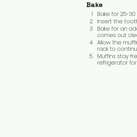
Bake
Bake for 25-30
Insert the toot
Bake for an add
comes out clea
Allow the muffi
rack to continu
Muffins stay f
refrigerator for