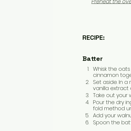
Preheat the ove
RECIPE:
Batter 
Whisk the oats
cinnamon toge
Set aside. In a
vanilla extract
Take out your w
Pour the dry in
fold method un
Add your walnut
Spoon the batter