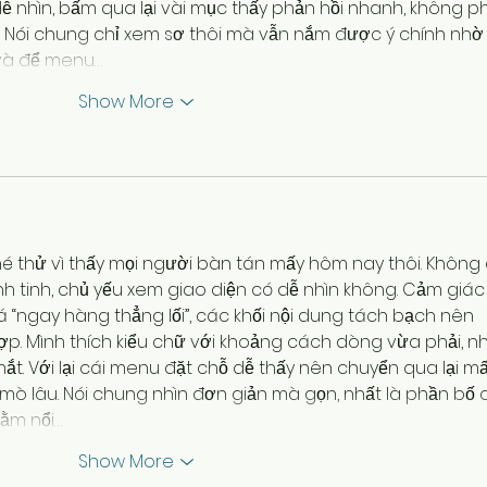
 nhìn, bấm qua lại vài mục thấy phản hồi nhanh, không ph
. Nói chung chỉ xem sơ thôi mà vẫn nắm được ý chính nhờ
 và để menu…
Show More
é thử vì thấy mọi người bàn tán mấy hôm nay thôi. Không 
nh tinh, chủ yếu xem giao diện có dễ nhìn không. Cảm giác
á “ngay hàng thẳng lối”, các khối nội dung tách bạch nên 
p. Mình thích kiểu chữ với khoảng cách dòng vừa phải, nh
ắt. Với lại cái menu đặt chỗ dễ thấy nên chuyển qua lại mấ
ò lâu. Nói chung nhìn đơn giản mà gọn, nhất là phần bố 
nằm nổi…
Show More