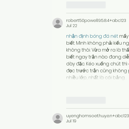
Like
Reply
robert50powell.9.5.8.4+abc123
Jul 22
nhận định bóng đá nét
 mấy
biết. Mình không phải kiểu n
không thôi. Vừa mở ra là thấ
biết ngay trận nào đang diễn
dày đặc. Kéo xuống chút thì 
đọc trước trận cũng không 
nhiều lớp, nhất là cái bảng…
Like
Reply
uyenghomsoet.h.uy.e.n+abc123
Jul 19