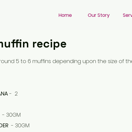
Home
Our Story
Ser
uffin recipe
around 5 to 6 muffins depending upon the size of th
ANA
 -  2 
  - 30GM
DER
  - 30GM 