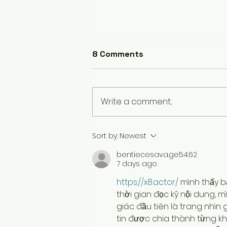
8 Comments
Write a comment...
Bloating and Your Diet: The
Sort by:
Newest
Hidden Connection
bentiecesav.a.ge54.62
7 days ago
https://x8.actor/
 mình thấy 
thời gian đọc kỹ nội dung, m
giác đầu tiên là trang nhìn
tin được chia thành từng khố