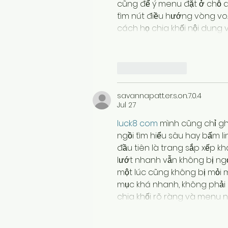
cũng để ý menu đặt ở chỗ dễ
tìm nút điều hướng vòng vo
cách họ chia khối nội dung
Like
Reply
savannapatt.er.s.on.7.0.4
Jul 27
luck8 com
 mình cũng chỉ gh
ngồi tìm hiểu sâu hay bấm li
đầu tiên là trang sắp xếp kh
lướt nhanh vẫn không bị ngợ
một lúc cũng không bị mỏi m
mục khá nhanh, không phải m
chia khối rõ ràng và menu 