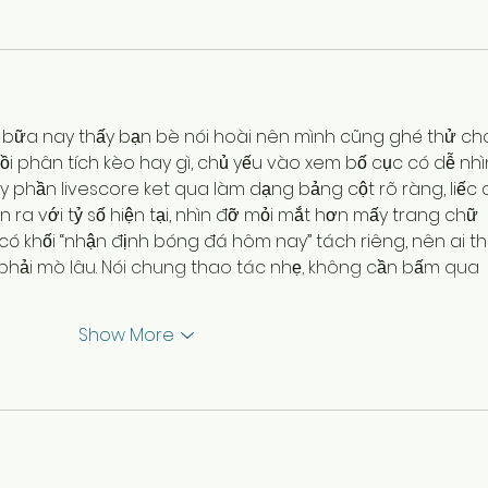
 bữa nay thấy bạn bè nói hoài nên mình cũng ghé thử ch
gồi phân tích kèo hay gì, chủ yếu vào xem bố cục có dễ nhì
y phần livescore ket qua làm dạng bảng cột rõ ràng, liếc c
 ra với tỷ số hiện tại, nhìn đỡ mỏi mắt hơn mấy trang chữ 
có khối “nhận định bóng đá hôm nay” tách riêng, nên ai th
phải mò lâu. Nói chung thao tác nhẹ, không cần bấm qua 
Show More