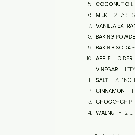
COCONUT OIL
MILK
 -  2 TABL
VANILLA EXTRA
BAKING POWD
BAKING SODA
 
APPLE CIDER
VINEGAR
  - 1 
SALT
  - A PINCH
CINNAMON
  - 
CHOCO-CHIP
 
WALNUT
 -  2 