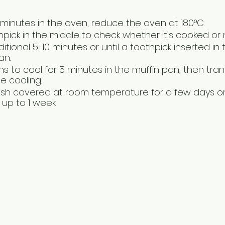
 minutes in the oven, reduce the oven at 180°C.
hpick in the middle to check whether it’s cooked or 
itional 5-10 minutes or until a toothpick inserted in
n. 
ns to cool for 5 minutes in the muffin pan, then tran
e cooling.
resh covered at room temperature for a few days or 
 up to 1 week.