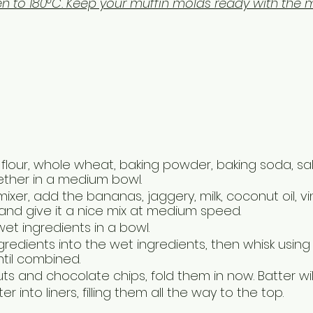
n to 180°C. Keep your muffin molds ready with the mu
 flour, whole wheat, baking powder, baking soda, sa
ther in a medium bowl. 
 mixer, add the bananas, jaggery, milk, coconut oil, 
 and give it a nice mix at medium speed.
et ingredients in a bowl.
gredients into the wet ingredients, then whisk using
til combined. 
s and chocolate chips, fold them in now. Batter will
 into liners, filling them all the way to the top. 