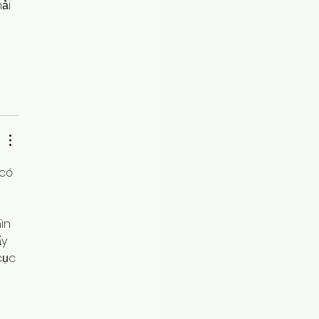
ải 
 
có 
 
ìn 
y 
cục 