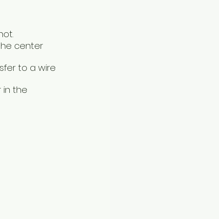
not.
 the center 
sfer to a wire 
in the 